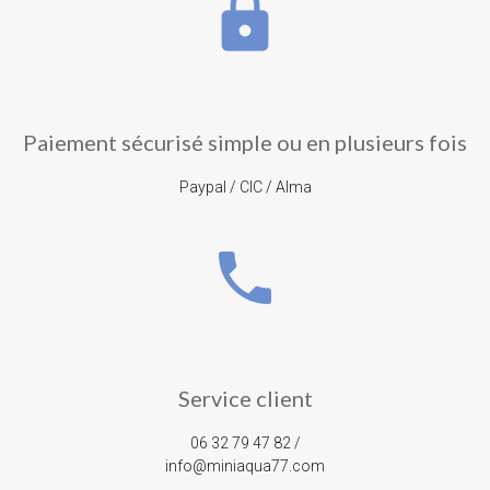
lock
Paiement sécurisé simple ou en plusieurs fois
Paypal / CIC / Alma
phone
Service client
06 32 79 47 82 /
info@miniaqua77.com