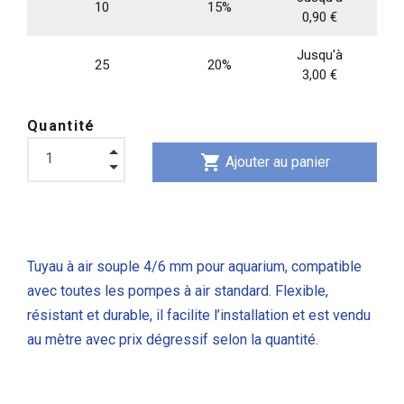
10
15%
0,90 €
Jusqu'à
25
20%
3,00 €
Quantité
shopping_cart
Ajouter au panier
Tuyau à air souple 4/6 mm pour aquarium, compatible
avec toutes les pompes à air standard. Flexible,
résistant et durable, il facilite l’installation et est vendu
au mètre avec prix dégressif selon la quantité.