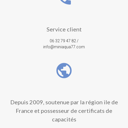
Service client
06 32 79 47 82 /
info@miniaqua77.com
public
Depuis 2009, soutenue par la région ile de
France et possesseur de certificats de
capacités