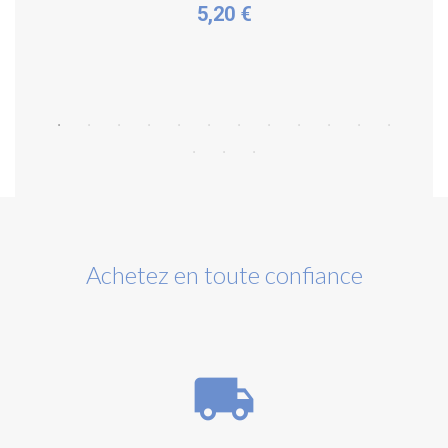
5,20 €
Acheter
Achetez en toute confiance
local_shipping