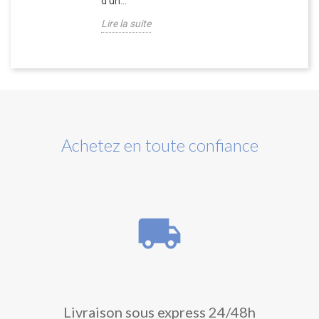
d'un...
Lire la suite
Achetez en toute confiance
local_shipping
Livraison sous express 24/48h