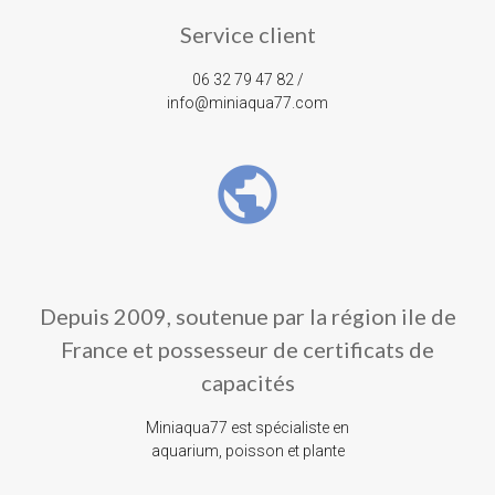
Service client
06 32 79 47 82 /
info@miniaqua77.com
public
Depuis 2009, soutenue par la région ile de
France et possesseur de certificats de
capacités
Miniaqua77 est spécialiste en
aquarium, poisson et plante