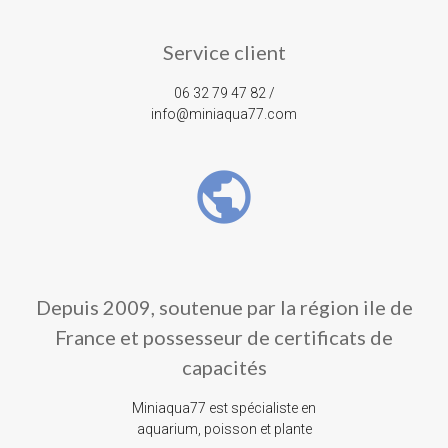
Service client
06 32 79 47 82 /
info@miniaqua77.com
public
Depuis 2009, soutenue par la région ile de
France et possesseur de certificats de
capacités
Miniaqua77 est spécialiste en
aquarium, poisson et plante