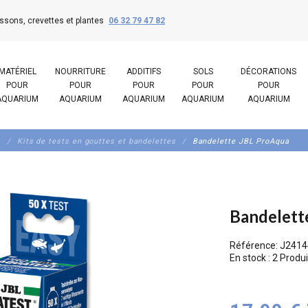
ssons, crevettes et plantes
06 32 79 47 82
MATÉRIEL
NOURRITURE
ADDITIFS
SOLS
DÉCORATIONS
POUR
POUR
POUR
POUR
POUR
AQUARIUM
AQUARIUM
AQUARIUM
AQUARIUM
AQUARIUM
s
Kits de tests en gouttes et bandelettes
Bandelette JBL ProAqua
Bandelett
Référence:
J2414
En stock :
2 Produi