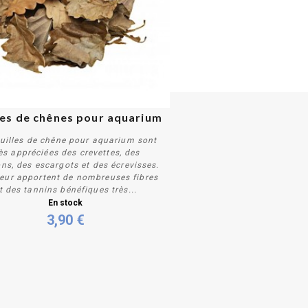
les de chênes pour aquarium
euilles de chêne pour aquarium sont
ès appréciées des crevettes, des
ns, des escargots et des écrevisses.
leur apportent de nombreuses fibres
t des tannins bénéfiques très...
Acheter
En stock
3,90 €