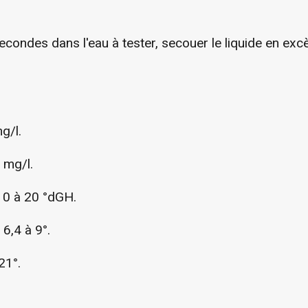
condes dans l'eau à tester, secouer le liquide en exc
g/l.
 mg/l.
 0 à 20 °dGH.
6,4 à 9°.
21°.