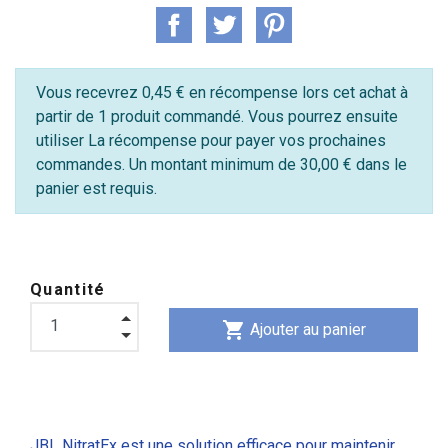
Vous recevrez 0,45 € en récompense lors cet achat à
partir de 1 produit commandé. Vous pourrez ensuite
utiliser La récompense pour payer vos prochaines
commandes. Un montant minimum de 30,00 € dans le
panier est requis.
Quantité
shopping_cart
Ajouter au panier
JBL NitratEx est une solution efficace pour maintenir