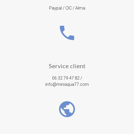
Paypal / CIC / Alma
phone
Service client
06 32 79 47 82 /
info@miniaqua77.com
public