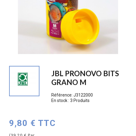
JBL PRONOVO BITS
GRANO M
Référence:
J3122000
En stock :
3 Produits
9,80 € TTC
(39,20 € Par