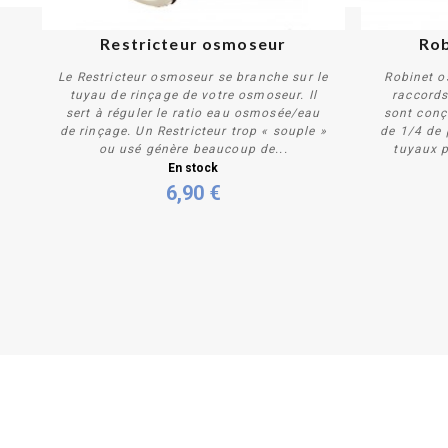
PROMO !
Restricteur osmoseur
Rob
Le Restricteur osmoseur se branche sur le
Robinet 
tuyau de rinçage de votre osmoseur. Il
raccords 
sert à réguler le ratio eau osmosée/eau
sont conç
de rinçage. Un Restricteur trop « souple »
de 1/4 de 
ou usé génère beaucoup de...
tuyaux p
Personnaliser
En stock
6,90 €