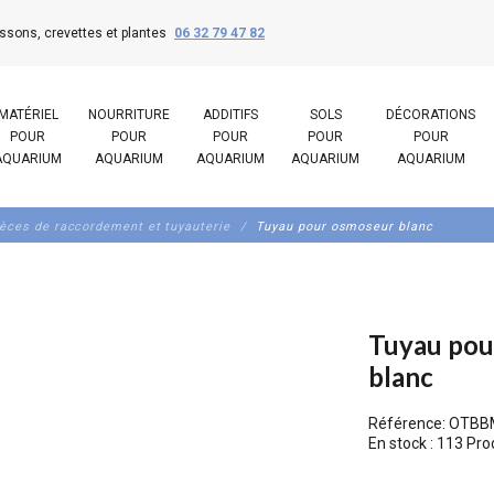
ssons, crevettes et plantes
06 32 79 47 82
MATÉRIEL
NOURRITURE
ADDITIFS
SOLS
DÉCORATIONS
POUR
POUR
POUR
POUR
POUR
AQUARIUM
AQUARIUM
AQUARIUM
AQUARIUM
AQUARIUM
èces de raccordement et tuyauterie
Tuyau pour osmoseur blanc
Tuyau pou
blanc
Référence:
OTBB
En stock :
113 Pro