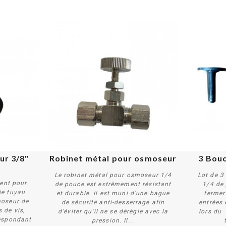
r 3/8" 
Robinet métal pour osmoseur
3 Bou
Le robinet métal pour osmoseur 1/4
Lot de 
ent pour
de pouce est extrêmement résistant
1/4 de 
ie tuyau
et durable. Il est muni d'une bague
fermer
moseur de
de sécurité anti-desserrage afin
entrées 
Acheter
 de vis,
d'éviter qu'il ne se dérègle avec la
lors du 
respondant
pression. Il...