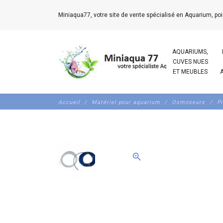
Miniaqua77, votre site de vente spécialisé en Aquarium, poi
AQUARIUMS,
CUVES NUES
ET MEUBLES
Accueil
Matériel pour aquarium
Osmoseurs
Pi
zoom_in