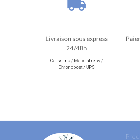
local_shipping
Livraison sous express
Paie
24/48h
Colissimo / Mondial relay /
Chronopost / UPS
Prod