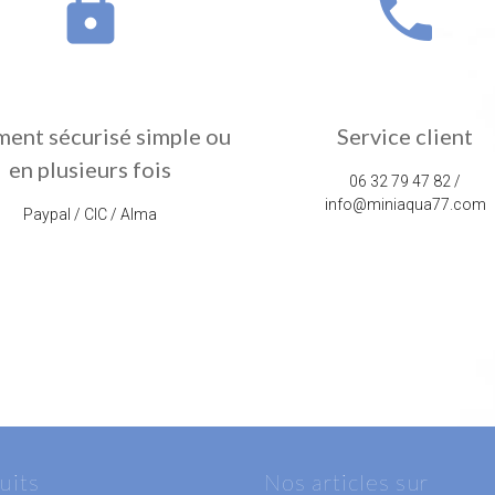
lock
phone
ment sécurisé simple ou
Service client
en plusieurs fois
06 32 79 47 82 /
info@miniaqua77.com
Paypal / CIC / Alma
uits
Nos articles sur