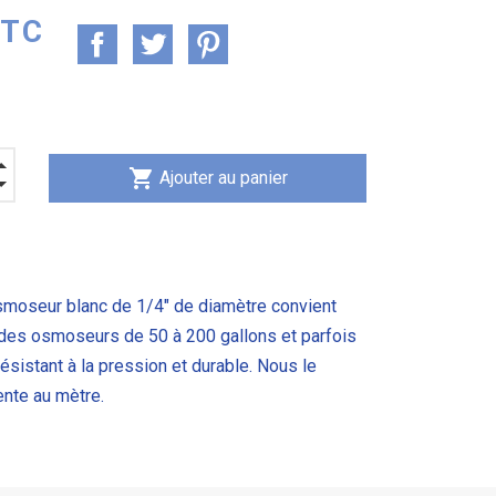
TTC
shopping_cart
Ajouter au panier
smoseur blanc de 1/4" de diamètre
convient
é des osmoseurs de 50 à 200 gallons et parfois
 résistant à la pression et durable. Nous le
nte au mètre.