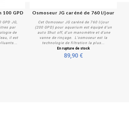
m 100 GPD
Osmoseur JG caréné de 760 l/jour
0 GPD JG,
Cet Osmoseur JG caréné de 760 l/jour
itres par
(200 GPD) pour aquarium est équipé d'un
nologie de
auto Shut off, d'un manomètre et d'une
eau, il est
vanne de rinçage. L'osmoseur est la
lluants...
technologie de filtration la plus...
Plus de détails
En rupture de stock
89,90 €