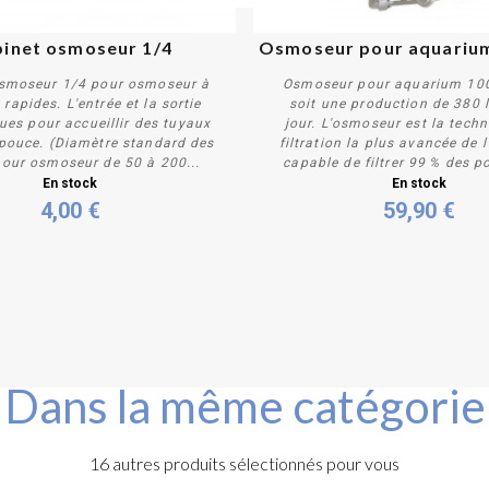
inet osmoseur 1/4
Osmoseur pour aquariu
osmoseur 1/4 pour osmoseur à
Osmoseur pour aquarium 10
rapides. L'entrée et la sortie
soit une production de 380 l
ues pour accueillir des tuyaux
jour. L'osmoseur est la tech
pouce. (Diamètre standard des
filtration la plus avancée de l'
our osmoseur de 50 à 200...
capable de filtrer 99 % des po
Acheter
Acheter
En stock
En stock
4,00 €
59,90 €
Dans la même catégorie
16 autres produits sélectionnés pour vous