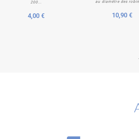
au diamètre des robin
200...
10,90 €
4,00 €