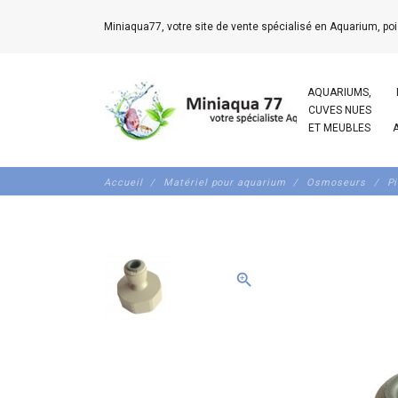
Miniaqua77, votre site de vente spécialisé en Aquarium, poi
AQUARIUMS,
CUVES NUES
ET MEUBLES
Accueil
Matériel pour aquarium
Osmoseurs
Pi
zoom_in