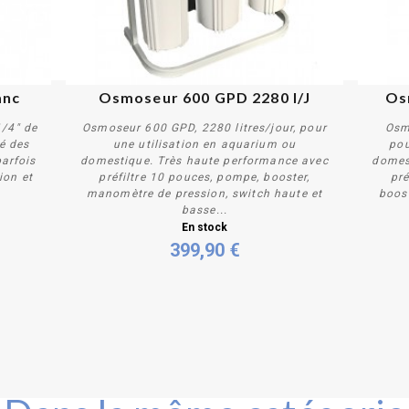
PROM
anc
Osmoseur 600 GPD 2280 l/J
Os
/4" de
Osmoseur 600 GPD, 2280 litres/jour, pour
Osm
é des
une utilisation en aquarium ou
pou
arfois
domestique. Très haute performance avec
domes
sion et
préfiltre 10 pouces, pompe, booster,
pré
.
manomètre de pression, switch haute et
boos
Acheter
basse...
En stock
399,90 €