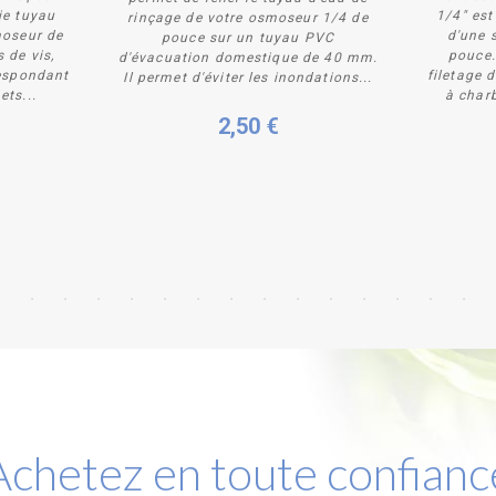
ie tuyau
1/4" est
rinçage de votre osmoseur 1/4 de
moseur de
d'une 
pouce sur un tuyau PVC
Plus de détails
 de vis,
pouce.
d'évacuation domestique de 40 mm.
respondant
filetage 
Il permet d'éviter les inondations...
ets...
à charb
2,50 €
Achetez en toute confianc