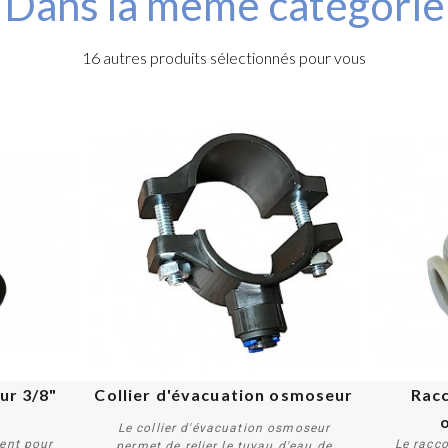
Dans la même catégorie
16 autres produits sélectionnés pour vous
r 3/8" 
Collier d'évacuation osmoseur
Racc
Le collier d'évacuation osmoseur
ent pour
Le racc
permet de relier le tuyau d'eau de