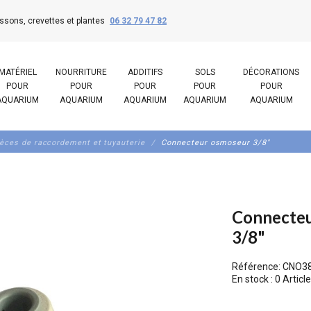
ssons, crevettes et plantes
06 32 79 47 82
MATÉRIEL
NOURRITURE
ADDITIFS
SOLS
DÉCORATIONS
POUR
POUR
POUR
POUR
POUR
AQUARIUM
AQUARIUM
AQUARIUM
AQUARIUM
AQUARIUM
èces de raccordement et tuyauterie
Connecteur osmoseur 3/8"
Connecte
3/8"
Référence:
CNO3
En stock :
0 Article