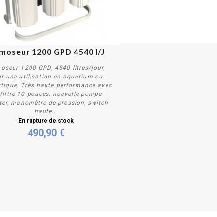
O !
moseur 1200 GPD 4540 l/J
oseur 1200 GPD, 4540 litres/jour,
r une utilisation en aquarium ou
tique. Très haute performance avec
filtre 10 pouces, nouvelle pompe
ter, manomètre de pression, switch
Plus de détails
haute...
En rupture de stock
490,90 €