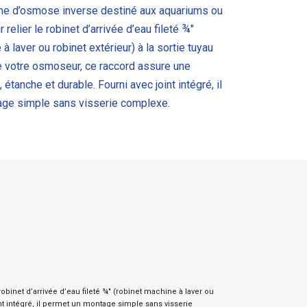
me d’osmose inverse destiné aux aquariums ou
 relier le robinet d’arrivée d’eau fileté ¾″
à laver ou robinet extérieur) à la sortie tuyau
e votre osmoseur, ce raccord assure une
 étanche et durable. Fourni avec joint intégré, il
ge simple sans visserie complexe.
inet d’arrivée d’eau fileté ¾″ (robinet machine à laver ou
nt intégré, il permet un montage simple sans visserie