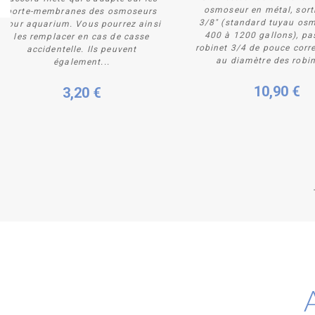
osmoseur en métal, sort
porte-membranes des osmoseurs
3/8" (standard tuyau os
pour aquarium. Vous pourrez ainsi
Acheter
Acheter
400 à 1200 gallons), pas
les remplacer en cas de casse
robinet 3/4 de pouce cor
accidentelle. Ils peuvent
au diamètre des robin
également...
10,90 €
3,20 €