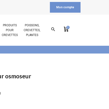
Mon compte
PRODUITS
POISSONS,
0
search
POUR
CREVETTES,
CREVETTES
PLANTES
ur osmoseur
8