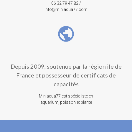
06 32 79 47 82 /
info@miniaqua77.com
public
Depuis 2009, soutenue par la région ile de
France et possesseur de certificats de
capacités
Miniaqua77 est spécialiste en
aquarium, poisson et plante