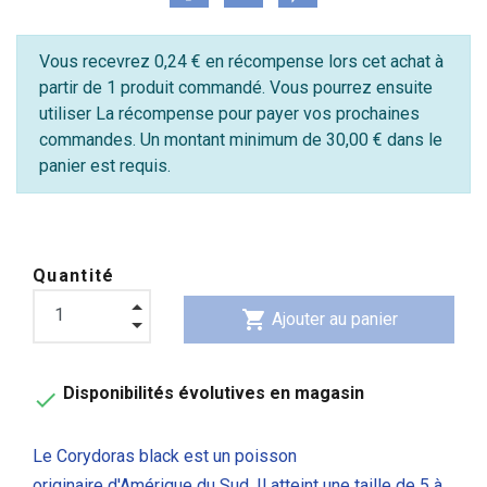
Vous recevrez 0,24 € en récompense lors cet achat à
partir de 1 produit commandé. Vous pourrez ensuite
utiliser La récompense pour payer vos prochaines
commandes. Un montant minimum de 30,00 € dans le
panier est requis.
Quantité
shopping_cart
Ajouter au panier
Disponibilités évolutives en magasin

Le Corydoras black est un poisson
originaire d'Amérique du Sud. Il atteint une taille de 5 à