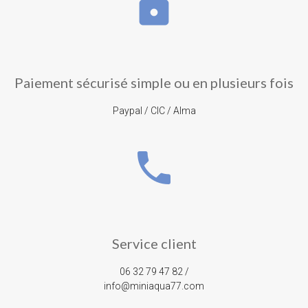
lock
Paiement sécurisé simple ou en plusieurs fois
Paypal / CIC / Alma
phone
Service client
06 32 79 47 82 /
info@miniaqua77.com