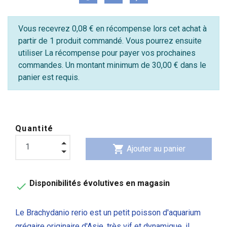
Vous recevrez 0,08 € en récompense lors cet achat à
partir de 1 produit commandé. Vous pourrez ensuite
utiliser La récompense pour payer vos prochaines
commandes. Un montant minimum de 30,00 € dans le
panier est requis.
Quantité
shopping_cart
Ajouter au panier
Disponibilités évolutives en magasin

Le Brachydanio rerio est un petit poisson d'aquarium
grégaire originaire d'Asie, très vif et dynamique, il