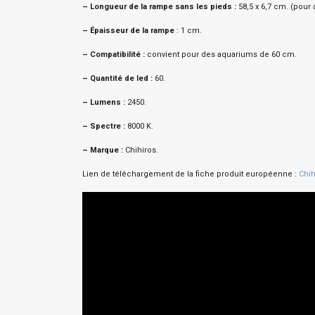
–
Longueur de la rampe sans les pieds :
58,5 x 6,7 cm. (pour
–
Épaisseur de la rampe
: 1 cm.
–
Compatibilité :
convient pour des aquariums de 60 cm.
–
Quantité de led :
60.
–
Lumens :
2450.
–
Spectre :
8000 K.
–
Marque :
Chihiros.
Lien de téléchargement de la fiche produit européenne :
Chih