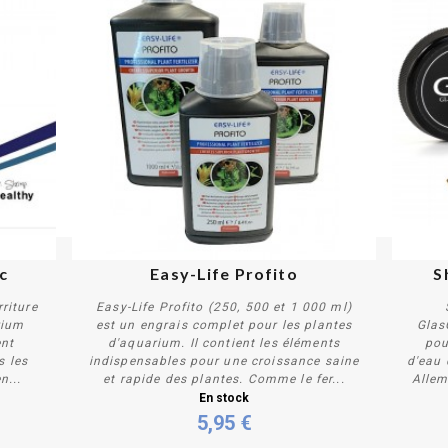
PROMO !
c
Easy-Life Profito
S
riture
Easy-Life Profito (250, 500 et 1 000 ml)
rium
est un engrais complet pour les plantes
Glas
ent
d'aquarium. Il contient les éléments
pou
s les
indispensables pour une croissance saine
d'eau 
n...
et rapide des plantes. Comme le fer...
Allem
Personnaliser
En stock
5,95 €