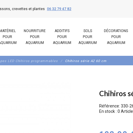
ssons, crevettes et plantes
06 32 79 47 82
MATÉRIEL
NOURRITURE
ADDITIFS
SOLS
DÉCORATIONS
POUR
POUR
POUR
POUR
POUR
AQUARIUM
AQUARIUM
AQUARIUM
AQUARIUM
AQUARIUM
pes LED Chihiros programmables
Chihiros série A2 60 cm
Chihiros s
Référence:
330-2
En stock :
0 Article