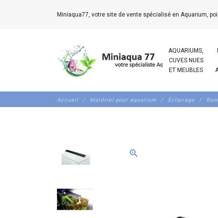
Miniaqua77, votre site de vente spécialisé en Aquarium, poi
AQUARIUMS,
CUVES NUES
ET MEUBLES
Accueil
Matériel pour aquarium
Éclairage
Ram
zoom_in