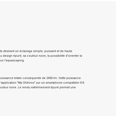
s désirant un éclairage simple, puissant et de haute
esign épuré, sa couleur noire, la possibilité d'orienter la
ur l'aquascaping.
 puissance totale conséquente de 2450 lm. Cette puissance
t l'application "My Chihiros" sur un smartphone compatible IOS
couleur noire. Le rendu extrêmement épuré permet une