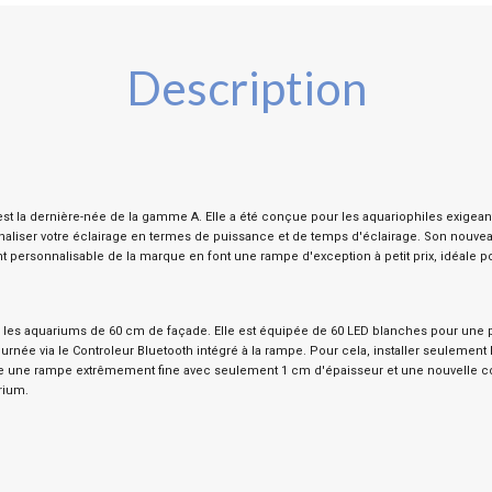
Description
t la dernière-née de la gamme A. Elle a été conçue pour les aquariophiles exigeant
iser votre éclairage en termes de puissance et de temps d'éclairage. Son nouveau d
rsonnalisable de la marque en font une rampe d'exception à petit prix, idéale po
r les aquariums de 60 cm de façade. Elle est équipée de 60 LED blanches pour une
urnée via le Controleur Bluetooth intégré à la rampe. Pour cela, installer seulemen
pose une rampe extrêmement fine avec seulement 1 cm d'épaisseur et une nouvelle 
arium.