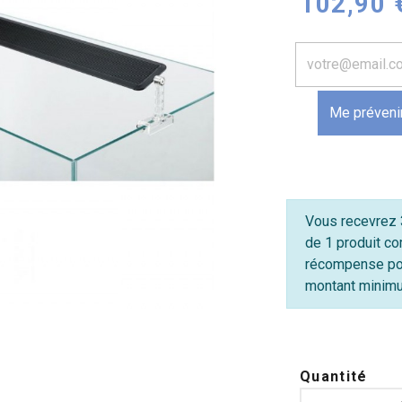
102,90 
Me prévenir
Vous recevrez 3
de 1 produit co
récompense po
montant minimum
Quantité