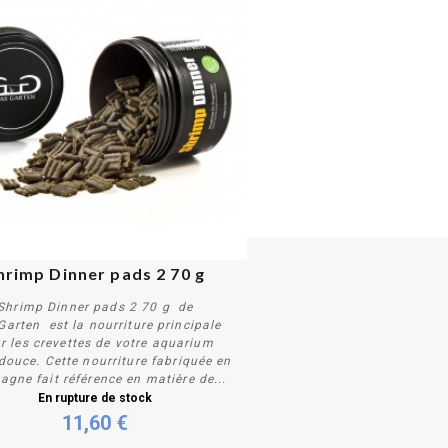
hrimp Dinner pads 2 70 g
Shrimp Dinner pads 2 70 g de
Garten est la nourriture principale
r les crevettes de votre aquarium
douce. Cette nourriture fabriquée en
agne fait référence en matière de...
Plus de détails
En rupture de stock
11,60 €