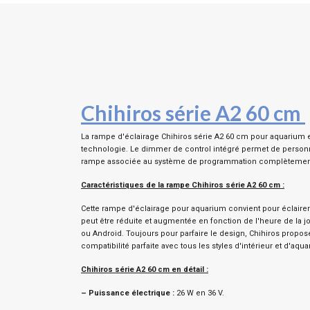
Chihiros série A2 60 cm
La rampe d'éclairage Chihiros série A2 60 cm pour aquarium es
technologie. Le dimmer de control intégré permet de personnal
rampe associée au système de programmation complètement pe
Caractéristiques de la rampe
Chihiros série A2 60 cm
:
Cette rampe d'éclairage pour aquarium convient pour éclaire
peut être réduite et augmentée en fonction de l'heure de la jo
ou Android. Toujours pour parfaire le design, Chihiros pro
compatibilité parfaite avec tous les styles d'intérieur et d'aqu
Chihiros série A2 60 cm en détail :
–
Puissance électrique :
26 W en 36 V.