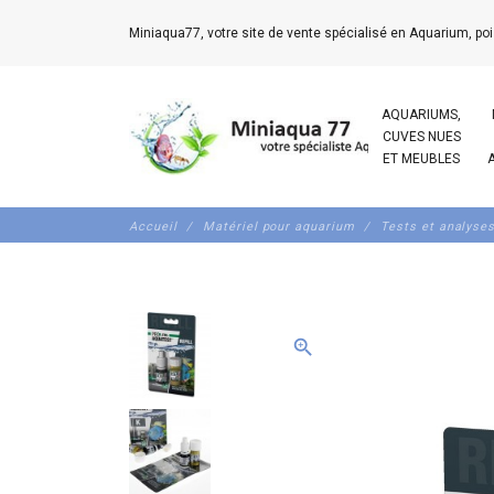
Miniaqua77, votre site de vente spécialisé en Aquarium, poi
AQUARIUMS,
CUVES NUES
ET MEUBLES
Accueil
Matériel pour aquarium
Tests et analyse
zoom_in