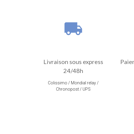
local_shipping
Livraison sous express
Paie
24/48h
Colissimo / Mondial relay /
Chronopost / UPS