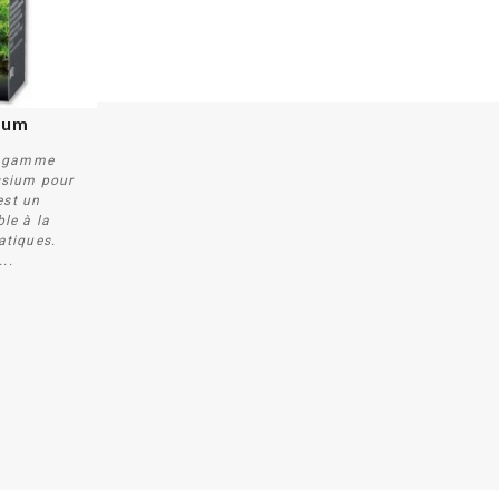
ium
a gamme
ssium pour
est un
le à la
atiques.
..