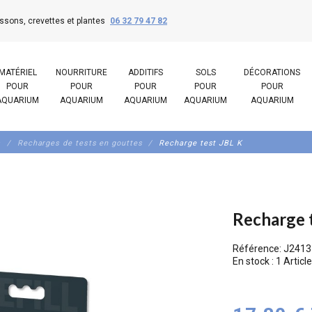
ssons, crevettes et plantes
06 32 79 47 82
MATÉRIEL
NOURRITURE
ADDITIFS
SOLS
DÉCORATIONS
POUR
POUR
POUR
POUR
POUR
AQUARIUM
AQUARIUM
AQUARIUM
AQUARIUM
AQUARIUM
s
Recharges de tests en gouttes
Recharge test JBL K
Recharge 
Référence:
J2413
En stock :
1 Article