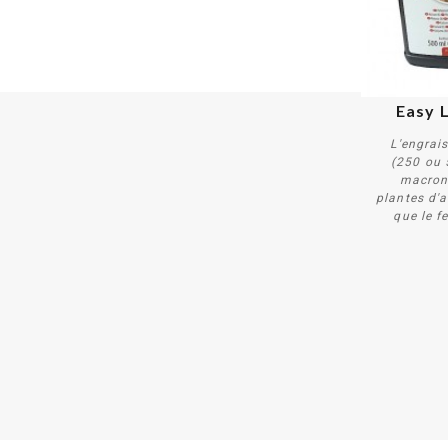
Easy 
L'engrai
(250 ou 
macron
plantes d'a
que le f