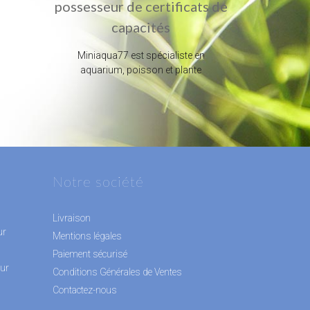
possesseur de certificats de
capacités
Miniaqua77 est spécialiste en
aquarium, poisson et plante
Notre société
Livraison
ur
Mentions légales
Paiement sécurisé
ur
Conditions Générales de Ventes
Contactez-nous