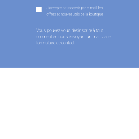
J'accepte de recevoir par e-mail les
offres et nouveautés de la boutique
Vous pouvez vous désinscrire à tout
moment en nous envoyant un mail via le
formulaire de contact