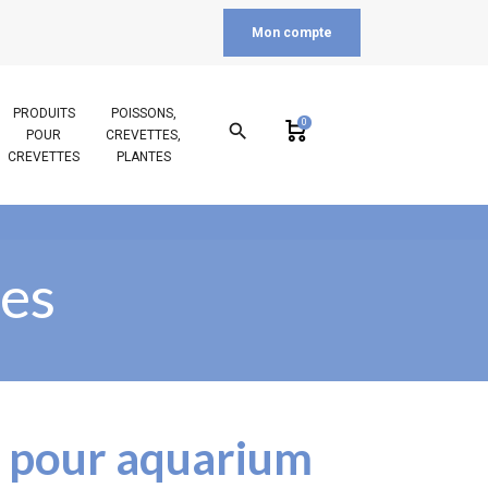
Mon compte
PRODUITS
POISSONS,
0
search
POUR
CREVETTES,
CREVETTES
PLANTES
tes
t pour aquarium