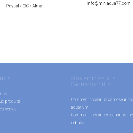
info@miniaqua77.com
Paypal / CIC / Alma
uits
Nos articles sur
l'aquariophilie
ions
Comment choisir un osmoseur po
ux produits
aquarium
res ventes
Comment choisir son aquarium po
débuter