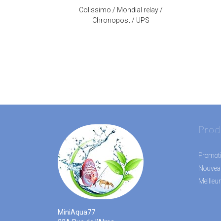
Colissimo / Mondial relay /
Chronopost / UPS
Prod
Promot
Nouvea
Meilleu
MiniAqua77