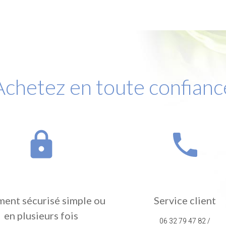
Achetez en toute confianc
lock
phone
ment sécurisé simple ou
Service client
en plusieurs fois
06 32 79 47 82 /