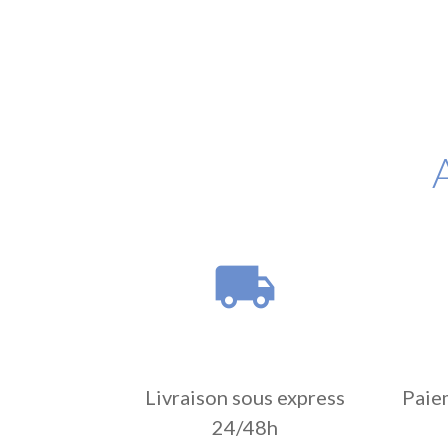
local_shipping
Livraison sous express
Paie
24/48h