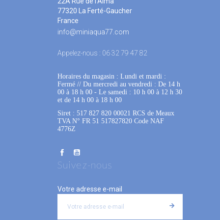
22A Rue de l'Alma
77320 La Ferté-Gaucher
France
info@miniaqua77.com
Appelez-nous :
06 32 79 47 82
Horaires du magasin : Lundi et mardi :
Fermé
 //
Du mercredi au vendredi : De 14 h
00 à 18 h 00
 - 
Le samedi : 10 h 00 à 12 h 30
et de 14 h 00 à 18 h 00
Siret : 517 827 820 00021 RCS de Meaux
TVA N° FR 51 517827820 Code NAF
4776Z
Suivez-nous
Votre adresse e-mail