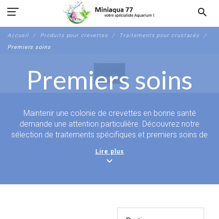
search
Accueil
Produits pour crevettes
Traitements pour crustacés
Premiers soins
Premiers soins
Maintenir
une colonie de crevettes en bonne santé
demande une attention particulière. Découvrez notre
sélection de traitements spécifiques et premiers soins de
secours pour crustacés. Nos solutions, conçues pour être
Lire plus
sans danger pour vos invertébrés, vous permettent d'agir
expand_more
rapidement face aux problèmes sanitaires les plus
courants, garantissant ainsi la pérennité et la vitalité de vos
pensionnaires.