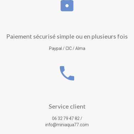
lock
Paiement sécurisé simple ou en plusieurs fois
Paypal / CIC / Alma
phone
Service client
06 32 79 47 82 /
info@miniaqua77.com