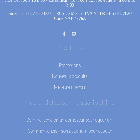
: De 14 h 00 à 18 h 00
 - 
Le samedi : 10 h 00 à 12 h 30 et de 14 h 00 à 18
h 00
Siret : 517 827 820 00021 RCS de Meaux TVA N° FR 51 517827820
Code NAF 4776Z
Produits
Promotions
Nouveaux produits
Meilleures ventes
Nos articles sur l'aquariophilie
Comment choisir un osmoseur pour aquarium
Comment choisir son aquarium pour débuter