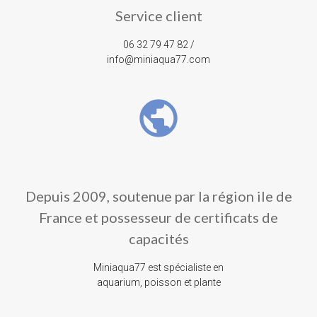
Service client
06 32 79 47 82 /
info@miniaqua77.com
public
Depuis 2009, soutenue par la région ile de
France et possesseur de certificats de
capacités
Miniaqua77 est spécialiste en
aquarium, poisson et plante