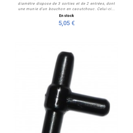
diamètre dispose de 3 sorties et de 2 entrées, dont
une munie d'un bouchon en caoutchouc. Celui-ci...
En stock
5,05 €
Acheter