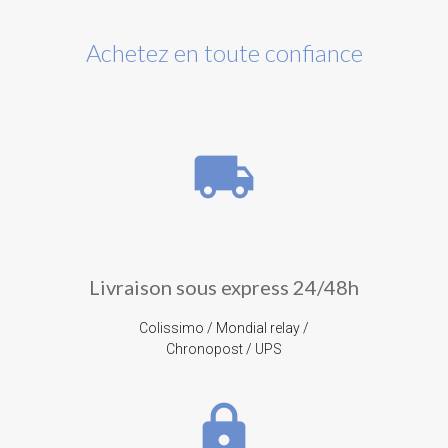
Achetez en toute confiance
local_shipping
Livraison sous express 24/48h
Colissimo / Mondial relay /
Chronopost / UPS
lock