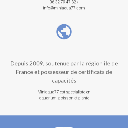
06 32 79 47 82 /
info@miniaqua77.com
public
Depuis 2009, soutenue par la région ile de
France et possesseur de certificats de
capacités
Miniaqua77 est spécialiste en
aquarium, poisson et plante