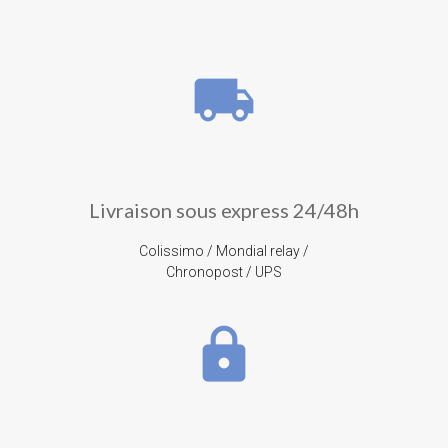
local_shipping
Livraison sous express 24/48h
Colissimo / Mondial relay /
Chronopost / UPS
lock