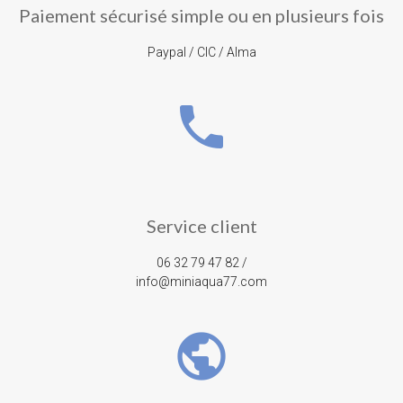
Paiement sécurisé simple ou en plusieurs fois
Paypal / CIC / Alma
phone
Service client
06 32 79 47 82 /
info@miniaqua77.com
public