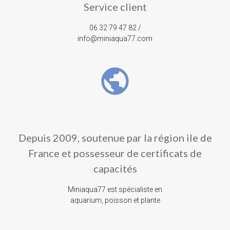
Service client
06 32 79 47 82 /
info@miniaqua77.com
public
Depuis 2009, soutenue par la région ile de
France et possesseur de certificats de
capacités
Miniaqua77 est spécialiste en
aquarium, poisson et plante