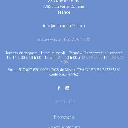
22A Rue de l'Alma
77320 La Ferté-Gaucher
France
info@miniaqua77.com
Appelez-nous :
06 32 79 47 82
Horaires du magasin : Lundi et mardi : Fermé
 //
Du mercredi au vendredi
: De 14 h 00 à 18 h 00
 - 
Le samedi : 10 h 00 à 12 h 30 et de 14 h 00 à 18
h 00
Siret : 517 827 820 00021 RCS de Meaux TVA N° FR 51 517827820
Code NAF 4776Z
Produits
Promotions
Nouveaux produits