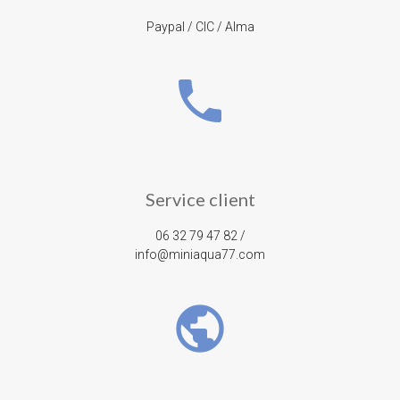
Paypal / CIC / Alma
phone
Service client
06 32 79 47 82 /
info@miniaqua77.com
public