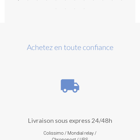
Achetez en toute confiance
local_shipping
Livraison sous express 24/48h
Colissimo / Mondial relay /
Chronopost / UPS