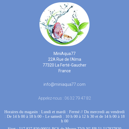
MiniAqua77
22A Rue de l'Alma
77320 La Ferté-Gaucher
France
info@miniaqua77.com
Appelez-nous :
06 32 79 47 82
Horaires du magasin : Lundi et mardi : Fermé
 //
Du mercredi au vendredi
: De 14 h 00 à 18 h 00
 - 
Le samedi : 10 h 00 à 12 h 30 et de 14 h 00 à 18
h 00
Siret : 517 827 820 00021 RCS de Meaux TVA N° FR 51 517827820