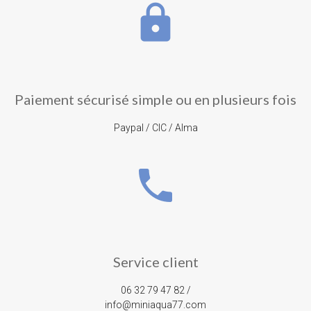
lock
Paiement sécurisé simple ou en plusieurs fois
Paypal / CIC / Alma
phone
Service client
06 32 79 47 82 /
info@miniaqua77.com