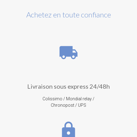
Achetez en toute confiance
local_shipping
Livraison sous express 24/48h
Colissimo / Mondial relay /
Chronopost / UPS
lock