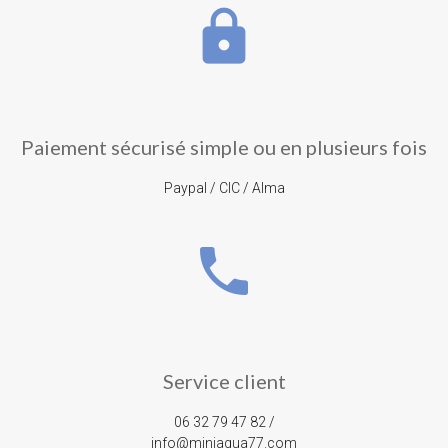
lock
Paiement sécurisé simple ou en plusieurs fois
Paypal / CIC / Alma
phone
Service client
06 32 79 47 82 /
info@miniaqua77.com