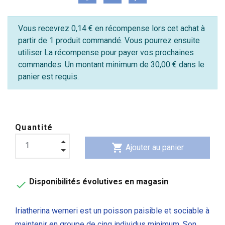
Vous recevrez 0,14 € en récompense lors cet achat à
partir de 1 produit commandé. Vous pourrez ensuite
utiliser La récompense pour payer vos prochaines
commandes. Un montant minimum de 30,00 € dans le
panier est requis.
Quantité
shopping_cart
Ajouter au panier
Disponibilités évolutives en magasin

Iriatherina werneri est un poisson paisible et sociable à
maintenir en groupe de cinq individus minimum. Son