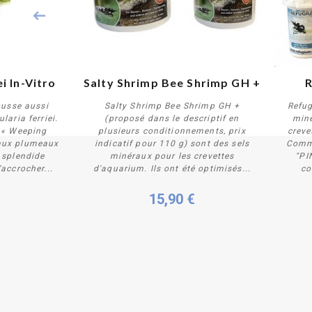
ei In-Vitro
Salty Shrimp Bee Shrimp GH +
R
ousse aussi
Salty Shrimp Bee Shrimp GH +
Refug
laria ferriei.
(proposé dans le descriptif en
miné
 « Weeping
plusieurs conditionnements, prix
creve
 aux plumeaux
indicatif pour 110 g) sont des sels
Comme
ails
Personnaliser
 splendide
minéraux pour les crevettes
"PI
’accrocher...
d'aquarium. Ils ont été optimisés...
co
15,90 €