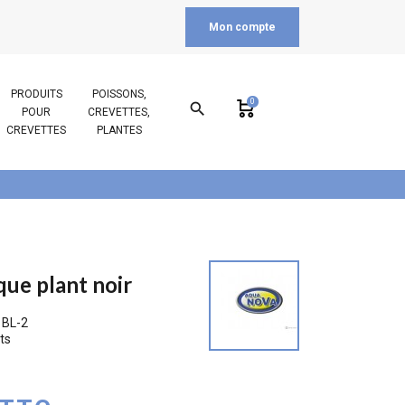
Mon compte
PRODUITS
POISSONS,
0
search
POUR
CREVETTES,
CREVETTES
PLANTES
que plant noir
 BL-2
ts