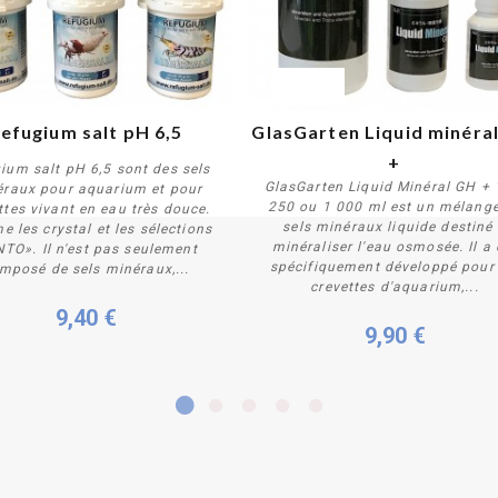
PROMO !
efugium salt pH 6,5
GlasGarten Liquid minéra
+
ium salt pH 6,5 sont des sels
GlasGarten Liquid Minéral GH + 
raux pour aquarium et pour
250 ou 1 000 ml est un mélang
ttes vivant en eau très douce.
sels minéraux liquide destiné
 les crystal et les sélections
Personnaliser
Personnaliser
minéraliser l'eau osmosée. Il a 
NTO». Il n'est pas seulement
spécifiquement développé pour 
mposé de sels minéraux,...
crevettes d'aquarium,...
9,40 €
9,90 €