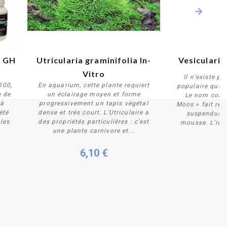
l GH 
Utricularia graminifolia In-
Vesicularia 
Vitro
Il n’existe p
100,
En aquarium, cette plante requiert
populaire que la
e de
un éclairage moyen et forme
Le nom comm
 à
progressivement un tapis végétal
Moos » fait ré
Plus de détails
Plus 
été
dense et très court. L’Utriculaire a
suspendus d
les
des propriétés particulières : c’est
mousse. L’idéa
une plante carnivore et...
6
6,10 €