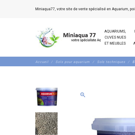
Miniaqua77, votre site de vente spécialisé en Aquarium, poi
AQUARIUMS,
CUVES NUES
ET MEUBLES
Accueil
Sols pour aquarium
Sols techniques
S
zoom_in