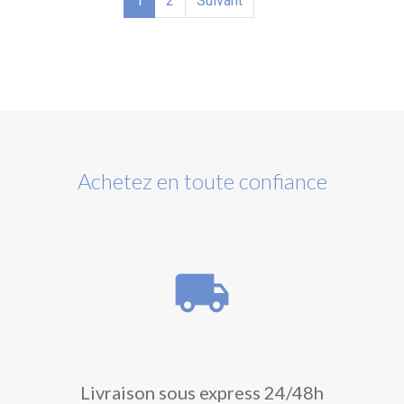
1
2
Suivant
Achetez en toute confiance
local_shipping
Livraison sous express 24/48h