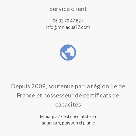
Service client
06 32 79 47 82 /
info@miniaqua77.com
public
Depuis 2009, soutenue par la région ile de
France et possesseur de certificats de
capacités
Miniaqua77 est spécialiste en
aquarium, poisson et plante