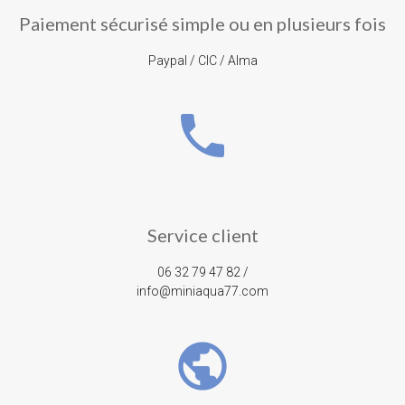
Paiement sécurisé simple ou en plusieurs fois
Paypal / CIC / Alma
phone
Service client
06 32 79 47 82 /
info@miniaqua77.com
public