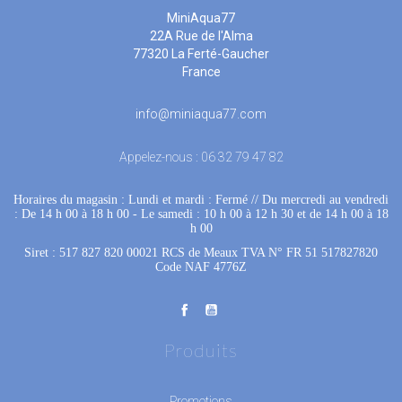
MiniAqua77
22A Rue de l'Alma
77320 La Ferté-Gaucher
France
info@miniaqua77.com
Appelez-nous :
06 32 79 47 82
Horaires du magasin : Lundi et mardi : Fermé
 //
Du mercredi au vendredi
: De 14 h 00 à 18 h 00
 - 
Le samedi : 10 h 00 à 12 h 30 et de 14 h 00 à 18
h 00
Siret : 517 827 820 00021 RCS de Meaux TVA N° FR 51 517827820
Code NAF 4776Z
Produits
Promotions