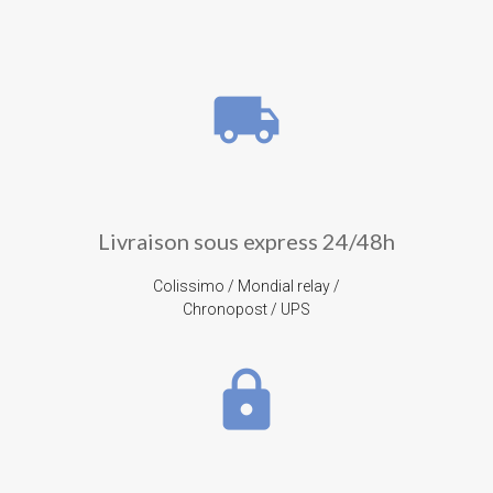
local_shipping
Livraison sous express 24/48h
Colissimo / Mondial relay /
Chronopost / UPS
lock