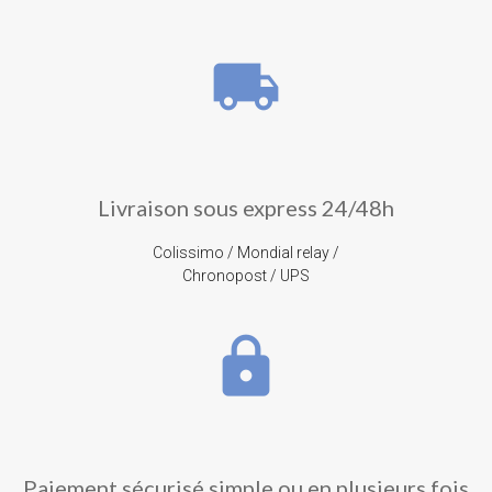
local_shipping
Livraison sous express 24/48h
Colissimo / Mondial relay /
Chronopost / UPS
lock
Paiement sécurisé simple ou en plusieurs fois