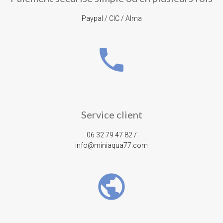
Paypal / CIC / Alma
phone
Service client
06 32 79 47 82 /
info@miniaqua77.com
public