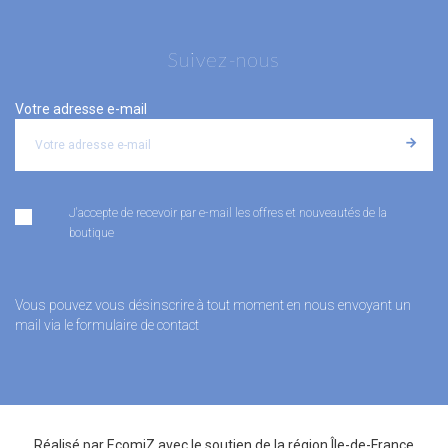
Suivez-nous
Votre adresse e-mail
J'accepte de recevoir par e-mail les offres et nouveautés de la
boutique
Vous pouvez vous désinscrire à tout moment en nous envoyant un
mail via le formulaire de contact
Réalisé par
EcomiZ
avec le soutien de la
région Île-de-France