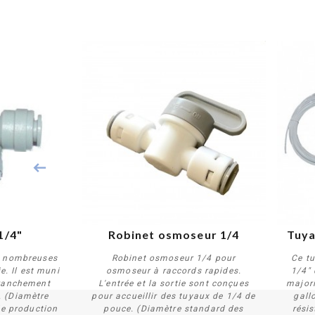
1/4"
Robinet osmoseur 1/4
Tuya
e nombreuses
Robinet osmoseur 1/4 pour
Ce t
e. Il est muni
osmoseur à raccords rapides.
1/4" 
branchement
L'entrée et la sortie sont conçues
major
. (Diamètre
pour accueillir des tuyaux de 1/4 de
gallo
Acheter
e production
pouce. (Diamètre standard des
résis