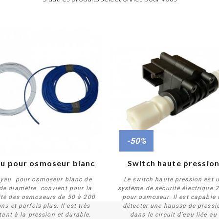
-50%
PROMO !
u pour osmoseur blanc
Switch haute pressio
uyau pour osmoseur blanc de
Le switch haute pression est 
de diamètre convient pour la
système de sécurité électrique 
ité des osmoseurs de 50 à 200
pour osmoseur. Il est capable 
ns et parfois plus. Il est très
détecter une hausse de pressi
Acheter
Acheter
tant à la pression et durable.
dans le circuit d'eau liée au