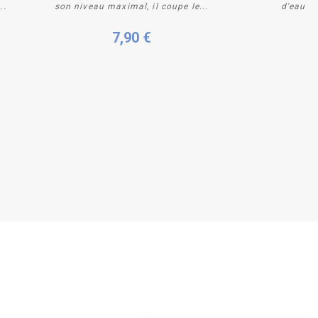
..
son niveau maximal, il coupe le...
d'eau o
7,90 €
4