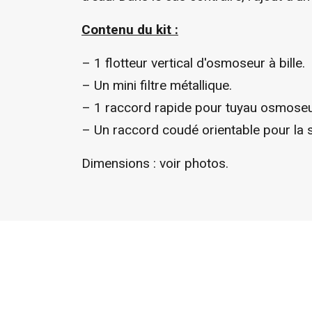
Contenu du kit :
–
1 flotteur vertical d'osmoseur à bille.
– U
n mini filtre métallique.
–
1 raccord rapide pour tuyau osmoseu
– U
n raccord coudé orientable pour la s
Dimensions : voir photos.