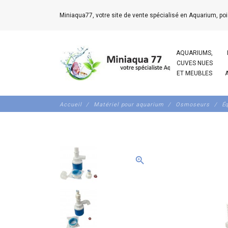
Miniaqua77, votre site de vente spécialisé en Aquarium, poi
AQUARIUMS,
CUVES NUES
ET MEUBLES
Accueil
Matériel pour aquarium
Osmoseurs
Éq
zoom_in