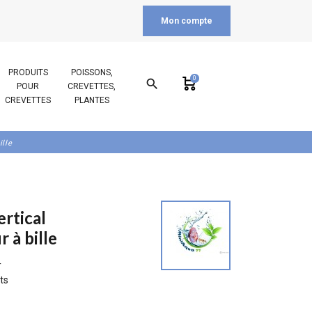
Mon compte
PRODUITS
POISSONS,
0
search
POUR
CREVETTES,
CREVETTES
PLANTES
ille
ertical
 à bille
T
ts