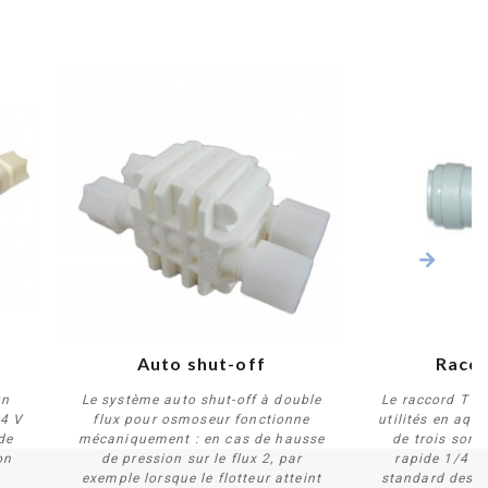
n
Auto shut-off
Racco
un
Le système auto shut-off à double
Le raccord T 1
24 V
flux pour osmoseur fonctionne
utilités en aqua
de
mécaniquement : en cas de hausse
de trois sort
on
de pression sur le flux 2, par
rapide 1/4 d
Acheter
A
exemple lorsque le flotteur atteint
standard des t