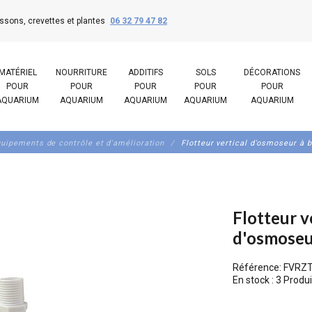
ssons, crevettes et plantes
06 32 79 47 82
MATÉRIEL
NOURRITURE
ADDITIFS
SOLS
DÉCORATIONS
POUR
POUR
POUR
POUR
POUR
AQUARIUM
AQUARIUM
AQUARIUM
AQUARIUM
AQUARIUM
uipements de contrôle et d'amélioration
Flotteur vertical d'osmoseur à b
Flotteur v
d'osmoseur
Référence:
FVRZ
En stock :
3 Produi