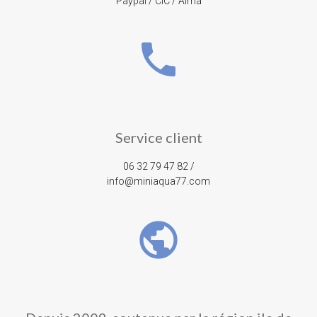
Paypal / CIC / Alma
phone
Service client
06 32 79 47 82 /
info@miniaqua77.com
public