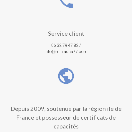
phone
Service client
06 32 79 47 82 /
info@miniaqua77.com
public
Depuis 2009, soutenue par la région ile de
France et possesseur de certificats de
capacités