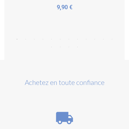
9,90 €
Acheter
Achetez en toute confiance
local_shipping