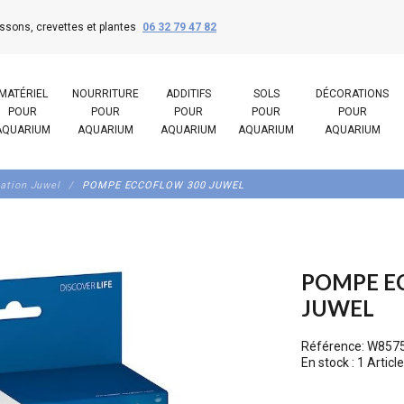
ssons, crevettes et plantes
06 32 79 47 82
MATÉRIEL
NOURRITURE
ADDITIFS
SOLS
DÉCORATIONS
POUR
POUR
POUR
POUR
POUR
AQUARIUM
AQUARIUM
AQUARIUM
AQUARIUM
AQUARIUM
ration Juwel
POMPE ECCOFLOW 300 JUWEL
POMPE E
JUWEL
Référence:
W857
En stock :
1 Article