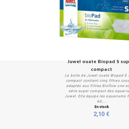
Juwel ouate Biopad S sup
compact
La boite de Juwel ouate Biopad S 
compact contient cinq filtres cou
adaptés aux filtres Bioflow one so
série super compact des aquari
Juwel. Elle équipe les aquariums 
Acheter
60,...
En stock
2,10 €