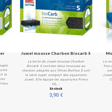
er 
Juwel mousse Charbon Biocarb S
Mo
La boite de Juwel mousse Charbon
La mo
super
Biocarb S contient deux mousses au
fine 
ssins
charbon adaptés aux filtres Bioflow S soit
co
it la
la série super compact des aquariums
Juwel
ums
Juwel. Elle équipe les aquariums Primo
C
Primo
Acheter
60,...
En stock
3,90 €