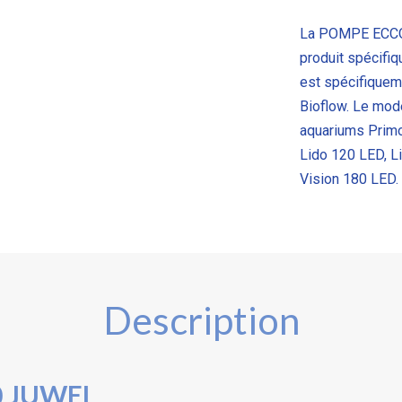
La POMPE ECCO
produit spécifi
est spécifiqueme
Bioflow. Le mo
aquariums Primo
Lido 120 LED, L
Vision 180 LED.
Description
 JUWEL