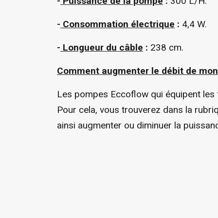
-
Puissance de la pompe
:
300 L/H.
-
Consommation électrique
:
4,4 W.
-
Longueur du câble
:
238 cm.
Comment augmenter le débit de mon fi
Les pompes Eccoflow qui équipent les f
Pour cela, vous trouverez dans la rubr
ainsi augmenter ou diminuer la puissanc