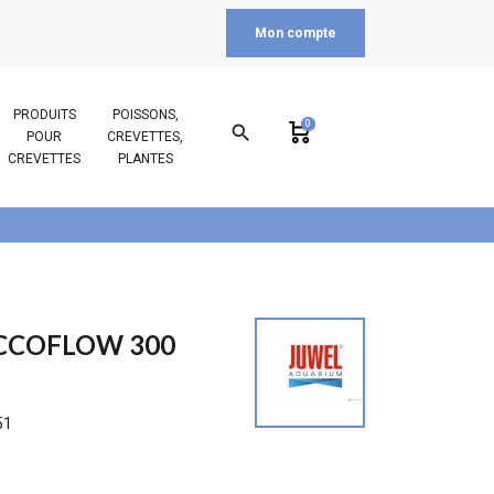
Mon compte
PRODUITS
POISSONS,
0
search
POUR
CREVETTES,
CREVETTES
PLANTES
CCOFLOW 300
51