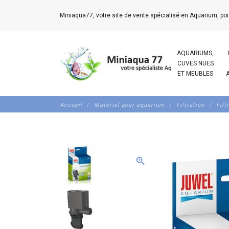
Miniaqua77, votre site de vente spécialisé en Aquarium, poi
AQUARIUMS,
CUVES NUES
ET MEUBLES
Accueil
Matériel pour aquarium
Filtration
Filt
zoom_in