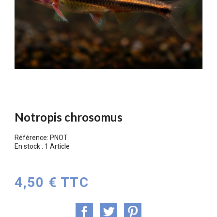
Notropis chrosomus
Référence:
PNOT
En stock :
1 Article
4,50 € TTC