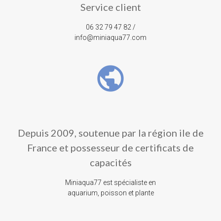
Service client
06 32 79 47 82 /
info@miniaqua77.com
public
Depuis 2009, soutenue par la région ile de
France et possesseur de certificats de
capacités
Miniaqua77 est spécialiste en
aquarium, poisson et plante